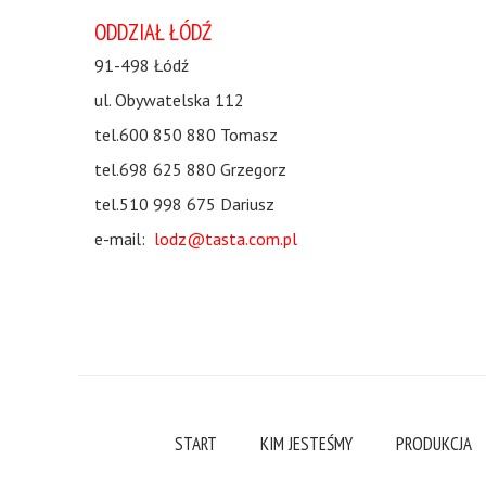
ODDZIAŁ ŁÓDŹ
91-498 Łódź
ul. Obywatelska 112
tel.600 850 880 Tomasz
tel.698 625 880 Grzegorz
tel.510 998 675 Dariusz
e-mail:
lodz@tasta.com.pl
START
KIM JESTEŚMY
PRODUKCJA